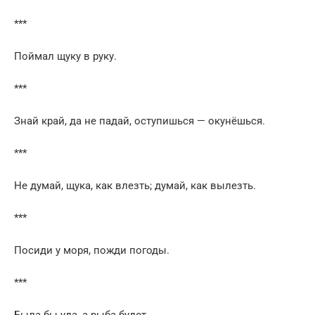
***
Поймал щуку в руку.
***
Знай край, да не падай, оступишься — окунёшься.
***
Не думай, щука, как влезть; думай, как вылезть.
***
Посиди у моря, пожди погоды.
***
Была бы уда, а рыба будет.