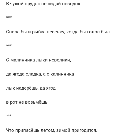
В чужой прудок не кидай неводок.
***
Спела бы и рыбка песенку, когда бы голос был.
***
С малинника лыки невелики,
да ягода сладка, а с калинника
лык надерёшь, да ягод
в рот не возьмёшь.
***
Что припасёшь летом, зимой пригодится.