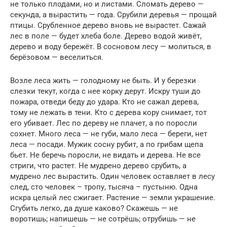
не только плодами, но и листами. Сломать дерево —
секунда, а вырастить — года. Срубили деревья — прощай
птицы. Срубленное дерево вновь не вырастет. Сажай
лес в поле — будет хлеба боле. Дерево водой живёт,
дерево и воду бережёт. В сосновом лесу — молиться, в
берёзовом — веселиться.
Возле леса жить — голодному не быть. И у березки
слезки текут, когда с нее корку дерут. Искру туши до
пожара, отведи беду до удара. Кто не сажал дерева,
тому не лежать в тени. Кто с дерева кору снимает, тот
его убивает. Лес по дереву не плачет, а по поросли
сохнет. Много леса — не губи, мало леса — береги, нет
леса — посади. Мужик сосну рубит, а по грибам щепа
бьет. Не беречь поросли, не видать и дерева. Не все
стриги, что растет. Не мудрено дерево срубить, а
мудрено лес вырастить. Один человек оставляет в лесу
след, сто человек – тропу, тысяча – пустыню. Одна
искра целый лес сжигает. Растение — земли украшение.
Сгубить легко, да душе каково? Скажешь — не
воротишь; напишешь — не сотрёшь; отрубишь — не