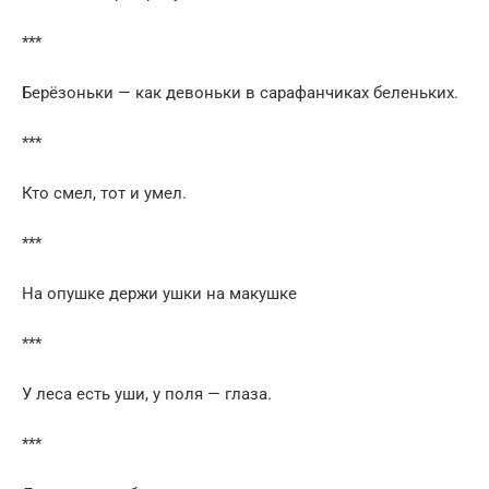
***
Берёзоньки — как девоньки в сарафанчиках беленьких.
***
Кто смел, тот и умел.
***
На опушке держи ушки на макушке
***
У леса есть уши, у поля — глаза.
***