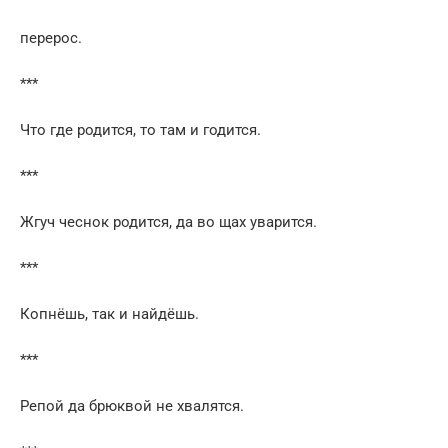
перерос.
***
Что где родится, то там и годится.
***
Жгуч чеснок родится, да во щах уварится.
***
Копнёшь, так и найдёшь.
***
Репой да брюквой не хвалятся.