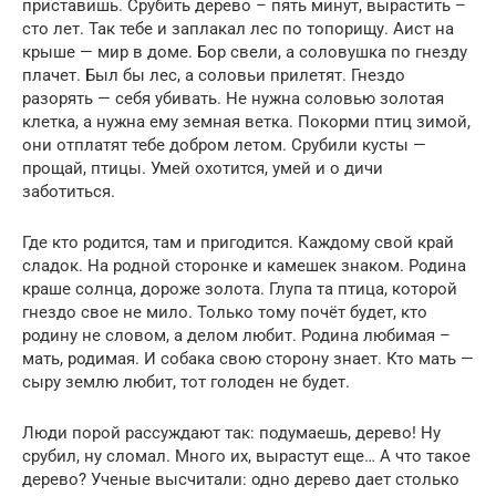
приставишь. Срубить дерево – пять минут, вырастить –
сто лет. Так тебе и заплакал лес по топорищу. Аист на
крыше — мир в доме. Бор свели, а соловушка по гнезду
плачет. Был бы лес, а соловьи прилетят. Гнездо
разорять — себя убивать. Не нужна соловью золотая
клетка, а нужна ему земная ветка. Покорми птиц зимой,
они отплатят тебе добром летом. Срубили кусты —
прощай, птицы. Умей охотится, умей и о дичи
заботиться.
Где кто родится, там и пригодится. Каждому свой край
сладок. На родной сторонке и камешек знаком. Родина
краше солнца, дороже золота. Глупа та птица, которой
гнездо свое не мило. Только тому почёт будет, кто
родину не словом, а делом любит. Родина любимая –
мать, родимая. И собака свою сторону знает. Кто мать —
сыру землю любит, тот голоден не будет.
Люди порой рассуждают так: подумаешь, дерево! Ну
срубил, ну сломал. Много их, вырастут еще… А что такое
дерево? Ученые высчитали: одно дерево дает столько