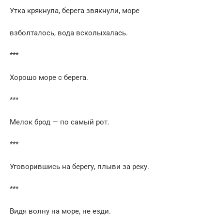
Утка крякнула, берега звякнули, море
взболталось, вода всколыхалась.
***
Хорошо море с берега.
***
Мелок брод — по самый рот.
***
Уговорившись на берегу, плыви за реку.
***
Видя волну на море, не езди.