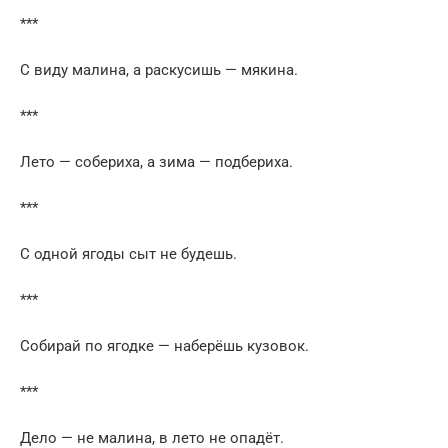
***
С виду малина, а раскусишь — мякина.
***
Лето — собериха, а зима — подбериха.
***
С одной ягоды сыт не будешь.
***
Собирай по ягодке — наберёшь кузовок.
***
Дело — не малина, в лето не опадёт.