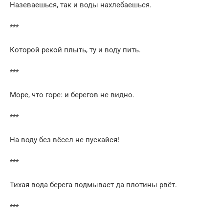
Назеваешься, так и воды нахлебаешься.
***
Которой рекой плыть, ту и воду пить.
***
Море, что горе: и берегов не видно.
***
На воду без вёсел не пускайся!
***
Тихая вода берега подмывает да плотины рвёт.
***