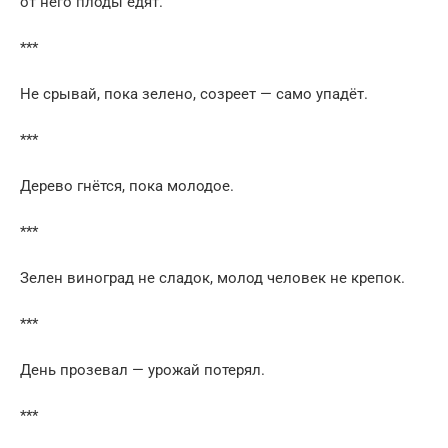
от него плоды едят.
***
Не срывай, пока зелено, созреет — само упадёт.
***
Дерево гнётся, пока молодое.
***
Зелен виноград не сладок, молод человек не крепок.
***
День прозевал — урожай потерял.
***