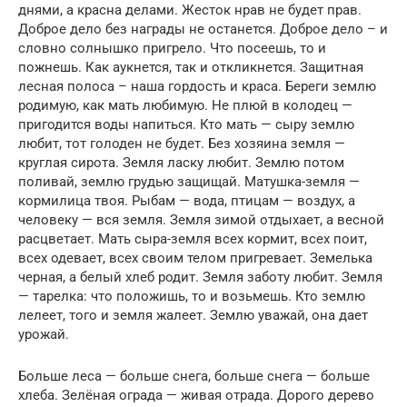
днями, а красна делами. Жесток нрав не будет прав.
Доброе дело без награды не останется. Доброе дело – и
словно солнышко пригрело. Что посеешь, то и
пожнешь. Как аукнется, так и откликнется. Защитная
лесная полоса – наша гордость и краса. Береги землю
родимую, как мать любимую. Не плюй в колодец —
пригодится воды напиться. Кто мать — сыру землю
любит, тот голоден не будет. Без хозяина земля —
круглая сирота. Земля ласку любит. Землю потом
поливай, землю грудью защищай. Матушка-земля —
кормилица твоя. Рыбам — вода, птицам — воздух, а
человеку — вся земля. Земля зимой отдыхает, а весной
расцветает. Мать сыра-земля всех кормит, всех поит,
всех одевает, всех своим телом пригревает. Земелька
черная, а белый хлеб родит. Земля заботу любит. Земля
— тарелка: что положишь, то и возьмешь. Кто землю
лелеет, того и земля жалеет. Землю уважай, она дает
урожай.
Больше леса — больше снега, больше снега — больше
хлеба. Зелёная ограда — живая отрада. Дорого дерево