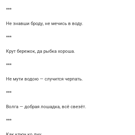
***
Не знавши броду, не мечись в воду.
***
Крут бережок, да рыбка хороша.
***
Не мути водою — случится черпать.
***
Волга — добрая лошадка, всё свезёт.
***
Как ключ ко дну.