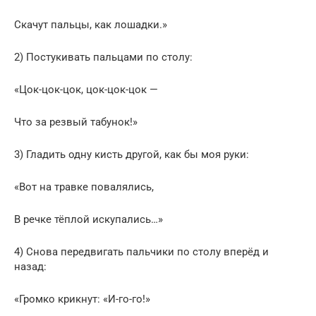
Скачут пальцы, как лошадки.»
2) Постукивать пальцами по столу:
«Цок-цок-цок, цок-цок-цок —
Что за резвый табунок!»
3) Гладить одну кисть другой, как бы моя руки:
«Вот на травке повалялись,
В речке тёплой искупались…»
4) Снова передвигать пальчики по столу вперёд и
назад:
«Громко крикнут: «И-го-го!»