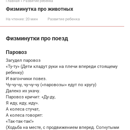
Главная
»
Развитие ребенка
Физминутка про животных
На чтение:
20 мин
Развитие ребенка
Физминутки про поезд
Паровоз
Загудел паровоз
«Ту-ту» (Дети кладут руки на плечи впереди стоящему
ребенку)
И вагончики повез.
Чу-чу-чу, чу-чу-чу («паровозы» едут по кругу)
Далеко их укачу.
Паровоз кричит: «Ду-ду,
Я иду, иду, иду».
А колеса стучат,
А колеса говорят:
«Так-так-так!»
(Ходьба на месте, с продвижением вперед. Согнутыми