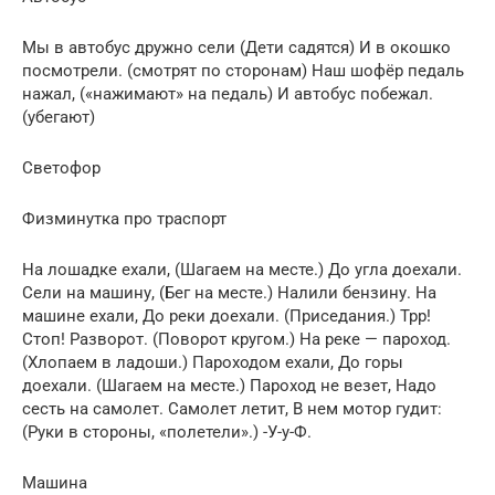
Мы в автобус дружно сели (Дети садятся) И в окошко
посмотрели. (смотрят по сторонам) Наш шофёр педаль
нажал, («нажимают» на педаль) И автобус побежал.
(убегают)
Светофор
Физминутка про траспорт
На лошадке ехали, (Шагаем на месте.) До угла доехали.
Сели на машину, (Бег на месте.) Налили бензину. На
машине ехали, До реки доехали. (Приседания.) Трр!
Стоп! Разворот. (Поворот кругом.) На реке — пароход.
(Хлопаем в ладоши.) Пароходом ехали, До горы
доехали. (Шагаем на месте.) Пароход не везет, Надо
сесть на самолет. Самолет летит, В нем мотор гудит:
(Руки в стороны, «полетели».) -У-у-Ф.
Машина