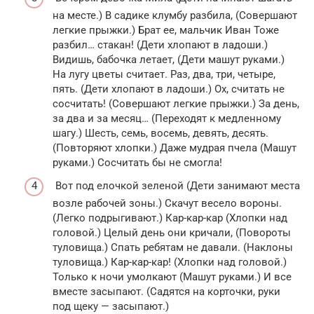
на месте.) В садике клумбу разбила, (Совершают
легкие прыжки.) Брат ее, мальчик Иван Тоже
разбил… стакан! (Дети хлопают в ладоши.)
Видишь, бабочка летает, (Дети машут руками.)
На лугу цветы считает. Раз, два, три, четыре,
пять. (Дети хлопают в ладоши.) Ох, считать не
сосчитать! (Совершают легкие прыжки.) За день,
за два и за месяц… (Переходят к медленному
шагу.) Шесть, семь, восемь, девять, десять.
(Повторяют хлопки.) Даже мудрая пчела (Машут
руками.) Сосчитать бы не смогла!
Вот под елочкой зеленой (Дети занимают места
возле рабочей зоны.) Скачут весело вороны.
(Легко подрыгивают.) Кар-кар-кар (Хлопки над
головой.) Целый день они кричали, (Повороты
туловища.) Спать ребятам не давали. (Наклоны
туловища.) Кар-кар-кар! (Хлопки над головой.)
Только к ночи умолкают (Машут руками.) И все
вместе засыпают. (Садятся на корточки, руки
под щеку — засыпают.)