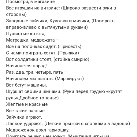
Посмотри, в магазине
Все игрушки на витрине: (Широко развести руки в
стороны)
Заводные зайчики, Куколки и мячики, (Повороты
вправо-влево с вытянутыми руками)
Пушистые котята,
Матрешки, медвежата –
Все на полочках сидят, (Присесть)
С нами поиграть хотят. (Прыжки)
Вот солдатики стоят, (стойка смирно)
Начинается парад!
Раз, два, три, четыре, пять –
Начинаем мы шагать. (Маршируют)
Вот бегут машины,
Шуршат своими шинами. (Руки перед грудью «крутят
руль».Дробное топанье)
Желтые и красные –
Все такие разные.
Зайчики играют,
Лапкой ударяют. (Легкие прыжки с хлопками в ладоши)
Медвежонок взял гармошку,
Поиграть решил немножко, (Имитация игры на