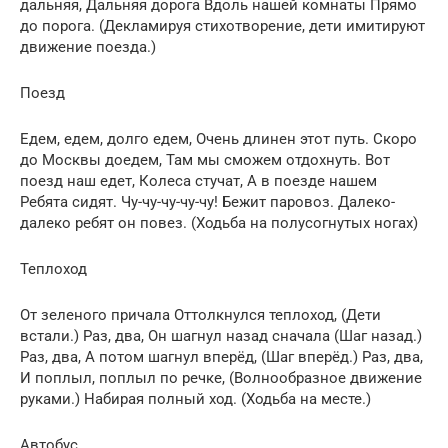
дальняя, Дальняя дорога Вдоль нашей комнаты Прямо
до порога. (Декламируя стихотворение, дети имитируют
движение поезда.)
Поезд
Едем, едем, долго едем, Очень длинен этот путь. Скоро
до Москвы доедем, Там мы сможем отдохнуть. Вот
поезд наш едет, Колеса стучат, А в поезде нашем
Ребята сидят. Чу-чу-чу-чу-чу! Бежит паровоз. Далеко-
далеко ребят он повез. (Ходьба на полусогнутых ногах)
Теплоход
От зеленого причала Оттолкнулся теплоход, (Дети
встали.) Раз, два, Он шагнул назад сначала (Шаг назад.)
Раз, два, А потом шагнул вперёд, (Шаг вперёд.) Раз, два,
И поплыл, поплыл по речке, (Волнообразное движение
руками.) Набирая полный ход. (Ходьба на месте.)
Автобус