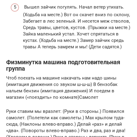
Вышел зайчик погулять. Начал ветер утихать.
(Ходьба на месте.) Вот он скачет вниз по склону,
Забегает в лес зеленый. И несется меж стволов,
Средь травы, цветов, кустов. (Прыжки на месте.)
Зайка маленький устал. Хочет спрятаться в
кустах. (Ходьба на месте.) Замер зайчик средь
травы А теперь замрем и мы! (Дети садятся.)
Физминутка машина подготовительная
группа
Чтоб поехать на машине накачать нам надо шины
(имитация движения со звуком ш-ш-ш) В бензобак
нальем бензин (имитация движения) И поедем в
магазин («поездить» по комнате)Самолет
Руки ставим мы вразлет: (Руки в стороны.) Появился
самолет. (Полетели как самолеты.) Мах крылом туда-
сюда, (Наклоны влево-вправо.) Делай «раз» и делай
«два». (Повороты влево-вправо.) Раз и два, раз и два!
(Хлопаем в ладоши.) Руки в стороны держите, (Руки в