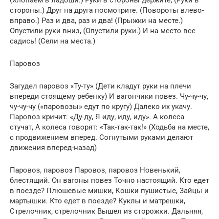
стороны.) Друг на друга посмотрите. (Повороты влево-
вправо.) Раз и два, раз и два! (Прыжки на месте.)
Опустили руки вниз, (Опустили руки.) И на место все
садись! (Сели на места.)
Паровоз
Загудел паровоз «Ту-ту» (Дети кладут руки на плечи
впереди стоящему ребенку) И вагончики повез. Чу-чу-чу,
чу-чу-чу («паровозы» едут по кругу) Далеко их укачу.
Паровоз кричит: «Ду-ду, Я иду, иду, иду». А колеса
стучат, А колеса говорят: «Так-так-так!» (Ходьба на месте,
с продвижением вперед. Согнутыми руками делают
движения вперед-назад)
Паровоз, паровоз Паровоз, паровоз Новенький,
блестящий. Он вагоны повез Точно настоящий. Кто едет
в поезде? Плюшевые мишки, Кошки пушистые, Зайцы и
мартышки. Кто едет в поезде? Куклы и матрешки,
Стрелочник, стрелочник Вышел из сторожки. Дальняя,