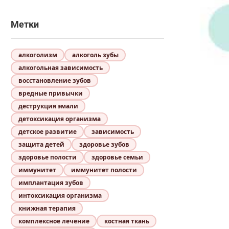
Метки
алкоголизм
алкоголь зубы
алкогольная зависимость
восстановление зубов
вредные привычки
деструкция эмали
детоксикация организма
детское развитие
зависимость
защита детей
здоровье зубов
здоровье полости
здоровье семьи
иммунитет
иммунитет полости
имплантация зубов
интоксикация организма
книжная терапия
комплексное лечение
костная ткань