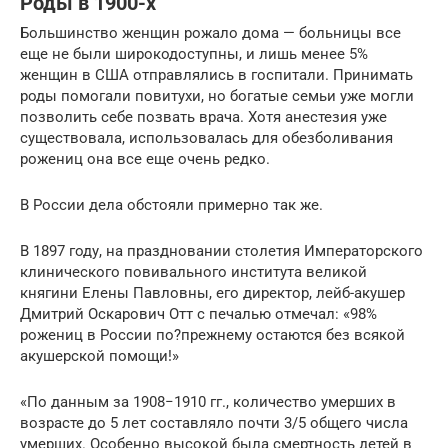
Роды в 1900-х
Большинство женщин рожало дома — больницы все
еще не были широкодоступны, и лишь менее 5%
женщин в США отправлялись в госпитали. Принимать
роды помогали повитухи, но богатые семьи уже могли
позволить себе позвать врача. Хотя анестезия уже
существовала, использовалась для обезболивания
рожениц она все еще очень редко.
В России дела обстояли примерно так же.
В 1897 году, на праздновании столетия Императорского
клинического повивального института великой
княгини Елены Павловны, его директор, лейб-акушер
Дмитрий Оскарович Отт с печалью отмечал: «98%
рожениц в России по?прежнему остаются без всякой
акушерской помощи!»
«По данным за 1908−1910 гг., количество умерших в
возрасте до 5 лет составляло почти 3/5 общего числа
умерших. Особенно высокой была смертность детей в