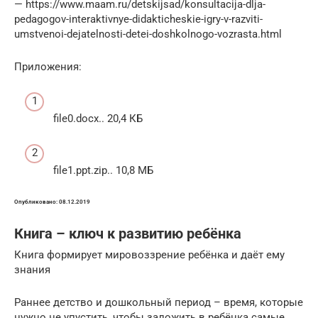
— https://www.maam.ru/detskijsad/konsultacija-dlja-
pedagogov-interaktivnye-didakticheskie-igry-v-razviti-
umstvenoi-dejatelnosti-detei-doshkolnogo-vozrasta.html
Приложения:
file0.docx.. 20,4 КБ
file1.ppt.zip.. 10,8 МБ
Опубликовано: 08.12.2019
Книга – ключ к развитию ребёнка
Книга формирует мировоззрение ребёнка и даёт ему
знания
Раннее детство и дошкольный период – время, которые
нужно не упустить, чтобы заложить в ребёнка самые