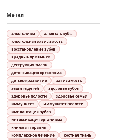
Метки
алкоголизм
алкоголь зубы
алкогольная зависимость
восстановление зубов
вредные привычки
деструкция эмали
детоксикация организма
детское развитие
зависимость
защита детей
здоровье зубов
здоровье полости
здоровье семьи
иммунитет
иммунитет полости
имплантация зубов
интоксикация организма
книжная терапия
комплексное лечение
костная ткань