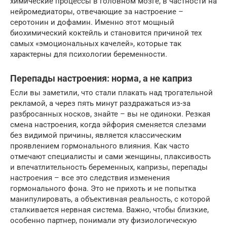
химические процессы в головном мозге, в частности на
нейромедиаторы, отвечающие за настроение –
серотонин и дофамин. Именно этот мощный
биохимический коктейль и становится причиной тех
самых «эмоциональных качелей», которые так
характерны для психологии беременности.
Перепады настроения: норма, а не каприз
Если вы заметили, что стали плакать над трогательной
рекламой, а через пять минут раздражаться из-за
разбросанных носков, знайте – вы не одиноки. Резкая
смена настроения, когда эйфория сменяется слезами
без видимой причины, является классическим
проявлением гормонального влияния. Как часто
отмечают специалисты и сами женщины, плаксивость
и впечатлительность беременных, капризы, перепады
настроения – все это следствия изменения
гормонального фона. Это не прихоть и не попытка
манипулировать, а объективная реальность, с которой
сталкивается нервная система. Важно, чтобы близкие,
особенно партнер, понимали эту физиологическую