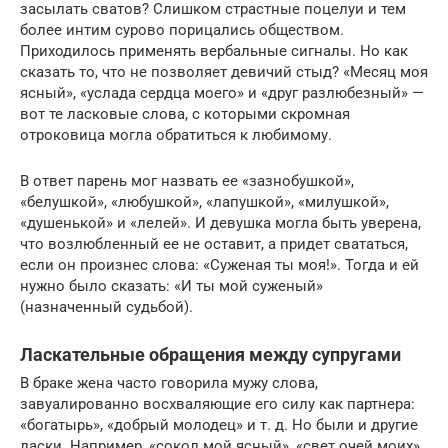
засылать сватов? Слишком страстные поцелуи и тем
более интим сурово порицались обществом.
Приходилось применять вербальные сигналы. Но как
сказать то, что не позволяет девичий стыд? «Месяц моя
ясный», «услада сердца моего» и «друг разлюбезный» —
вот те ласковые слова, с которыми скромная
отроковица могла обратиться к любимому.
В ответ парень мог назвать ее «зазнобушкой»,
«белушкой», «любушкой», «лапушкой», «милушкой»,
«душенькой» и «лелей». И девушка могла быть уверена,
что возлюбленный ее не оставит, а придет свататься,
если он произнес слова: «Суженая ты моя!». Тогда и ей
нужно было сказать: «И ты мой суженый»
(назначенный судьбой).
Ласкательные обращения между супругами
В браке жена часто говорила мужу слова,
завуалированно восхваляющие его силу как партнера:
«богатырь», «добрый молодец» и т. д. Но были и другие
ласки. Например, «сокол мой ясный», «свет очей моих».