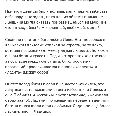
При этом девицы были вольны, как и парни, выбирать
себе пару, а не ждать, пока на них обратят внимание.
Женщина могла сказать понравившемуся ей мужчине,
что он «задобный» — желанный, любимый, милый
Славяне почитали бога любви Леля. Этот персонаж в
языческом пантеоне отвечал за страсть, за ту искру,
которая проскакивает между двумя людьми. Лель был
сыном богини красоты Лады, которая также отвечала
за согласие между супругами. Отголосок этих
верований прослеживается в словах «лелеять» и
«ладить» (между собой).
Пиетет перед богом любви был настолько силен, что
девушки часто называли своего избранника Лелем, а
еще Любичем. А мужчины, соответственно, именовали
своих зазноб Ладами. Но женщины переделывали имя
богини и называли своих любимых Ладо или еще более
ласкательно — Ладушко.