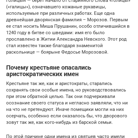
Голицын — берет начало от старинного слова «голицы»
(«галицы»), означавшего кожаные рукавицы,
используемые при различных работах. Еще одна
древнейшая дворянская фамилия – Морозов. Первым
ее стал носить Миша Прушанин, особо отличившийся в
1240 году в битве со шведами: имя его было
прославлено в Житии Александра Невского. Этот род
стал известен также благодаря знаменитой
раскольнице — боярыне Федосье Морозовой.
Почему крестьяне опасались
аристократических имен
Крестьяне так же, как и аристократы, старались
сохранять свои особые имена, но руководствовались
при этом обратной целью. Так они подчеркивали
осознание своего статуса и негласно заявляли, что ни
на что не претендуют. Иначе помещики могли на них
осерчать, особенно если оказалось бы, что дворового
зовут так же, как кого-нибудь из барской семьи.
По этой причине одни имена из святцев часто имели