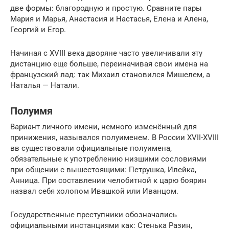
две формы: благородную и простую. Сравните пары
Мария и Марья, Анастасия и Настасья, Елена и Алена,
Георгий и Егор.
Начиная с XVIII века дворяне часто увеличивали эту
дистанцию еще больше, переиначивая свои имена на
французский лад: так Михаил становился Мишелем, а
Наталья — Натали.
Полуимя
Вариант личного имени, немного изменённый для
принижения, назывался полуименем. В России XVII-XVIII
вв существовали официальные полуимена,
обязательные к употреблению низшими сословиями
при общении с вышестоящими: Петрушка, Илейка,
Анница. При составлении челобитной к царю боярин
назвал себя холопом Ивашкой или Иванцом.
Государственные преступники обозначались
официальными инстанциями как: Стенька Разин,