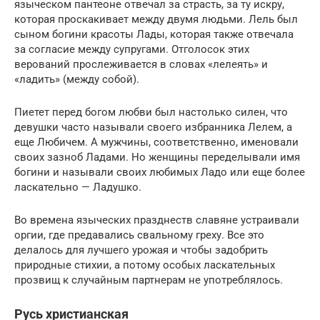
языческом пантеоне отвечал за страсть, за ту искру,
которая проскакивает между двумя людьми. Лель был
сыном богини красоты Лады, которая также отвечала
за согласие между супругами. Отголосок этих
верований прослеживается в словах «лелеять» и
«ладить» (между собой).
Пиетет перед богом любви был настолько силен, что
девушки часто называли своего избранника Лелем, а
еще Любичем. А мужчины, соответственно, именовали
своих зазноб Ладами. Но женщины переделывали имя
богини и называли своих любимых Ладо или еще более
ласкательно — Ладушко.
Во времена языческих празднеств славяне устраивали
оргии, где предавались свальному греху. Все это
делалось для лучшего урожая и чтобы задобрить
природные стихии, а потому особых ласкательных
прозвищ к случайным партнерам не употреблялось.
Русь христианская