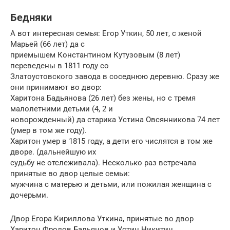
Бедняки
А вот интересная семья: Егор Уткин, 50 лет, с женой
Марьей (66 лет) да с
приемышем Константином Кутузовым (8 лет)
переведены в 1811 году со
Златоустовского завода в соседнюю деревню. Сразу же
они принимают во двор:
Харитона Бадьянова (26 лет) без жены, но с тремя
малолетними детьми (4, 2 и
новорожденный) да старика Устина Овсянникова 74 лет
(умер в том же году).
Харитон умер в 1815 году, а дети его числятся в том же
дворе. (дальнейшую их
судьбу не отслеживала). Несколько раз встречала
принятые во двор целые семьи:
мужчина с матерью и детьми, или пожилая женщина с
дочерьми.
Двор Егора Кириллова Уткина, принятые во двор
Харитон Фролов Бальянов и Устин Никитин