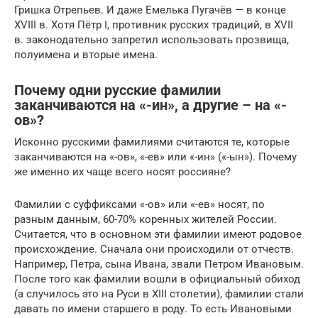
Гришка Отрепьев. И даже Емелька Пугачёв — в конце
XVIII в. Хотя Пётр I, противник русских традиций, в XVII
в. законодательно запретил использовать прозвища,
полуимена и вторые имена.
Почему одни русские фамилии
заканчиваются на «-ин», а другие – на «-
ов»?
Исконно русскими фамилиями считаются те, которые
заканчиваются на «-ов», «-ев» или «-ин» («-ын»). Почему
же именно их чаще всего носят россияне?
Фамилии с суффиксами «-ов» или «-ев» носят, по
разным данным, 60-70% коренных жителей России.
Считается, что в основном эти фамилии имеют родовое
происхождение. Сначала они происходили от отчеств.
Например, Петра, сына Ивана, звали Петром Ивановым.
После того как фамилии вошли в официальный обиход
(а случилось это на Руси в XIII столетии), фамилии стали
давать по имени старшего в роду. То есть Ивановыми