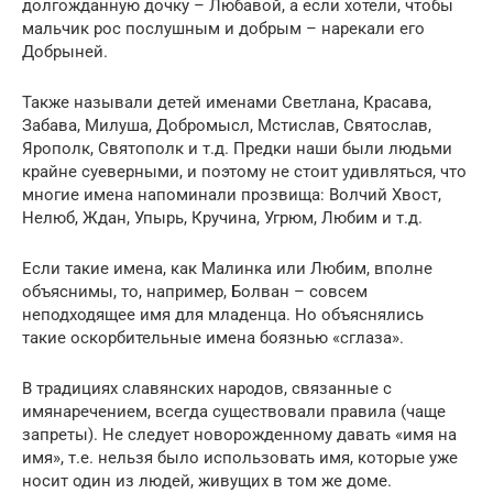
долгожданную дочку – Любавой, а если хотели, чтобы
мальчик рос послушным и добрым – нарекали его
Добрыней.
Также называли детей именами Светлана, Красава,
Забава, Милуша, Добромысл, Мстислав, Святослав,
Ярополк, Святополк и т.д. Предки наши были людьми
крайне суеверными, и поэтому не стоит удивляться, что
многие имена напоминали прозвища: Волчий Хвост,
Нелюб, Ждан, Упырь, Кручина, Угрюм, Любим и т.д.
Если такие имена, как Малинка или Любим, вполне
объяснимы, то, например, Болван – совсем
неподходящее имя для младенца. Но объяснялись
такие оскорбительные имена боязнью «сглаза».
В традициях славянских народов, связанные с
имянаречением, всегда существовали правила (чаще
запреты). Не следует новорожденному давать «имя на
имя», т.е. нельзя было использовать имя, которые уже
носит один из людей, живущих в том же доме.