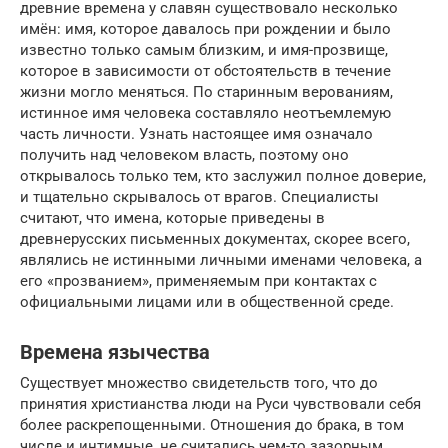
древние времена у славян существовало несколько
имён: имя, которое давалось при рождении и было
известно только самым близким, и имя-прозвище,
которое в зависимости от обстоятельств в течение
жизни могло меняться. По старинным верованиям,
истинное имя человека составляло неотъемлемую
часть личности. Узнать настоящее имя означало
получить над человеком власть, поэтому оно
открывалось только тем, кто заслужил полное доверие,
и тщательно скрывалось от врагов. Специалисты
считают, что имена, которые приведены в
древнерусских письменных документах, скорее всего,
являлись не истинными личными именами человека, а
его «прозванием», применяемым при контактах с
официальными лицами или в общественной среде.
Времена язычества
Существует множество свидетельств того, что до
принятия христианства люди на Руси чувствовали себя
более раскрепощенными. Отношения до брака, в том
числе и интимные, не считались чем-то зазорным