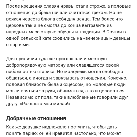
После крещения славян нравы стали строже, а половые
отношения до брака начали считаться грехом. Но не
всякая невеста блюла себя для венца. Тем более что
церковь так и не смогла до конца вытравить из
народных масс старые обряды и традиции. В Святки в
одной сельской хате сходились на «вечерницы» девицы
с парнями.
Для приличия туда же приглашали и местную
добропорядочную матрону или славящегося своей
набожностью старика. Но молодежь могла свободно
общаться, а иногда и завязывать отношения. Конечно,
половая близость была эксцессом, но молодые люди
могли взяться за руки, обниматься, а то и целоваться.
Независимо от пола, такие влюбленные говорили друг
другу: «Разласка моя милая!».
Добрачные отношения
Как же девушке надлежало поступить, чтобы дать
понять парню: он ей нравится настолько, что может