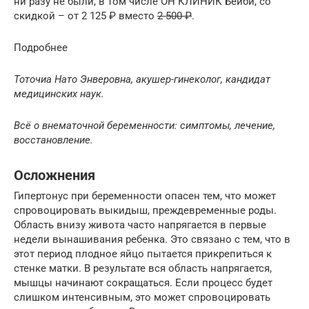
ни разу не были, в том числе ОН КЛИНИК Бейби, со
скидкой – от 2 125 ₽ вместо
2 500 ₽
.
Подробнее
Тоточиа Нато Энверовна, акушер-гинеколог, кандидат
медицинских наук.
Всё о внематочной беременности: симптомы, лечение,
восстановление.
Осложнения
Гипертонус при беременности опасен тем, что может
спровоцировать выкидыш, преждевременные роды.
Область внизу живота часто напрягается в первые
недели вынашивания ребенка. Это связано с тем, что в
этот период плодное яйцо пытается прикрепиться к
стенке матки. В результате вся область напрягается,
мышцы начинают сокращаться. Если процесс будет
слишком интенсивным, это может спровоцировать