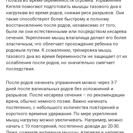
Польза во время беременности огромна. Упражнения
Кегеля помогают подготовить мышцы тазового дна к
нагрузкам во время родов, снижая риск разрывов. Они
также способствуют более быстрому и полному
восстановлению после родов, независимо от того,
были ли они естественными или посредством кесарева
сечения. Укрепление мышц влагалища делает его более
эластичным, что облегчает прохождение ребенка по
родовым путям. К сожалению, тренировка мышц
тазового дна во время беременности не защищает от их
ослабления после родов, но значительно смягчает
последствия.
После родов начинать упражнения можно через 3-7
дней после вагинальных родов без осложнений и
разрывов. После кесарева сечения – по рекомендации
врача, обычно немного позже. Важно начинать
постепенно, с небольшого количества повторений и
короткого времени удержания. По мере укрепления
мышц нагрузку можно увеличивать. Например, можно
начать с 10 повторений, постепенно доводя до 20-30.
Лежа, сожмите интимные мышцы, втягивая и напрягая