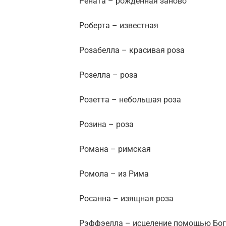
Рената – рожденная заново
Роберта – известная
Розабелла – красивая роза
Розелла – роза
Розетта – небольшая роза
Розина – роза
Романа – римская
Ромола – из Рима
Росанна – изящная роза
Рэффэелла – исцеление помощью Бо