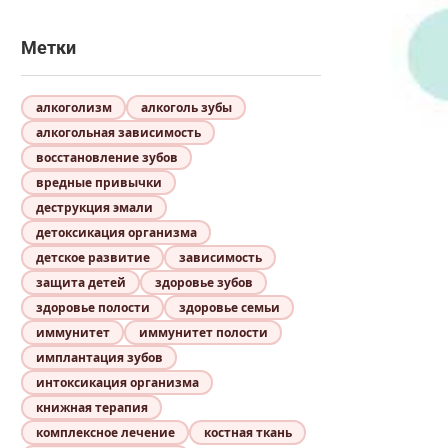
Метки
алкоголизм
алкоголь зубы
алкогольная зависимость
восстановление зубов
вредные привычки
деструкция эмали
детоксикация организма
детское развитие
зависимость
защита детей
здоровье зубов
здоровье полости
здоровье семьи
иммунитет
иммунитет полости
имплантация зубов
интоксикация организма
книжная терапия
комплексное лечение
костная ткань