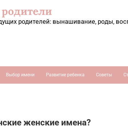
 родители
дущих родителей: вынашивание, роды, вос
Выбор имени
Развитие ребенка
Советы
С
нские женские имена?