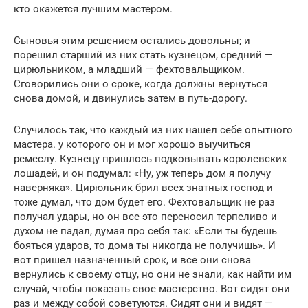
кто окажется лучшим мастером.
Сыновья этим решением остались довольны; и
порешил старший из них стать кузнецом, средний —
цирюльником, а младший — фехтовальщиком.
Сговорились они о сроке, когда должны вернуться
снова домой, и двинулись затем в путь-дорогу.
Случилось так, что каждый из них нашел себе опытного
мастера. у которого он и мог хорошо выучиться
ремеслу. Кузнецу пришлось подковывать королевских
лошадей, и он подумал: «Ну, уж теперь дом я получу
наверняка». Цирюльник брил всех знатных господ и
тоже думал, что дом будет его. Фехтовальщик не раз
получал удары, но он все это переносил терпеливо и
духом не падал, думая про себя так: «Если ты будешь
бояться ударов, то дома ты никогда не получишь». И
вот пришел назначенный срок, и все они снова
вернулись к своему отцу, но они не знали, как найти им
случай, чтобы показать свое мастерство. Вот сидят они
раз и между собой советуются. Сидят они и видят —