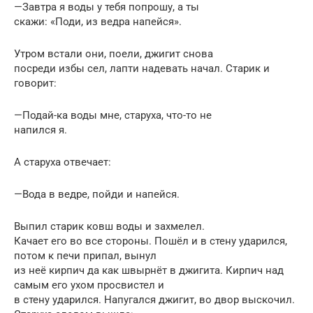
—Завтра я воды у тебя попрошу, а ты
скажи: «Поди, из ведра напейся».
Утром встали они, поели, джигит снова
посреди избы сел, лапти надевать начал. Старик и
говорит:
—Подай-ка воды мне, старуха, что-то не
напился я.
А старуха отвечает:
—Вода в ведре, пойди и напейся.
Выпил старик ковш воды и захмелел.
Качает его во все стороны. Пошёл и в стену ударился,
потом к печи припал, вынул
из неё кирпич да как швырнёт в джигита. Кирпич над
самым его ухом просвистел и
в стену ударился. Напугался джигит, во двор выскочил.