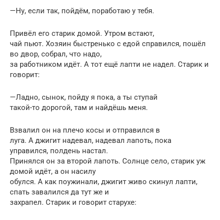
—Ну, если так, пойдём, поработаю у тебя.
Привёл его старик домой. Утром встают,
чай пьют. Хозяин быстренько с едой справился, пошёл
во двор, собрал, что надо,
за работником идёт. А тот ещё лапти не надел. Старик и
говорит:
—Ладно, сынок, пойду я пока, а ты ступай
такой-то дорогой, там и найдёшь меня.
Взвалил он на плечо косы и отправился в
луга. А джигит надевал, надевал лапоть, пока
управился, полдень настал.
Принялся он за второй лапоть. Солнце село, старик уж
домой идёт, а он насилу
обулся. А как поужинали, джигит живо скинул лапти,
спать завалился да тут же и
захрапел. Старик и говорит старухе: