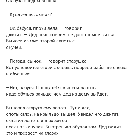
Старуха следом вышла:
—Куда же ты, сынок?
—Ох, бабуся, плохи дела, — говорит
джигит. — Дед пьян совсем, не даст он мне житья.
Вынеси-ка мне второй лапоть с
онучей.
—Погоди, сынок, — говорит старушка. —
Вот успокоится старик, сядешь посреди избы, не спеша
и обуешься.
—Нет, бабуся. Прошу тебя, вынеси лапоть,
надо обуться раньше, чем дед из дому выйдет.
Вынесла старуха ему лапоть. Тут и дед,
спотыкаясь, на крыльцо вышел. Увидел его джигит,
схватил лапоть и в сарай со
всех ног кинулся. Быстренько обулся там. Дед видит
это и трезвеет на глазах.