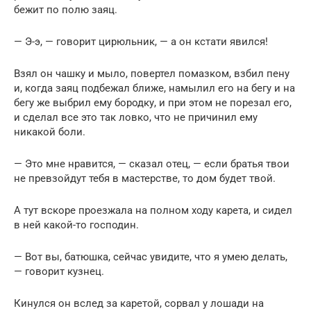
бежит по полю заяц.
— Э-э, — говорит цирюльник, — а он кстати явился!
Взял он чашку и мыло, повертел помазком, взбил пену
и, когда заяц подбежал ближе, намылил его на бегу и на
бегу же выбрил ему бородку, и при этом не порезал его,
и сделал все это так ловко, что не причинил ему
никакой боли.
— Это мне нравится, — сказал отец, — если братья твои
не превзойдут тебя в мастерстве, то дом будет твой.
А тут вскоре проезжала на полном ходу карета, и сидел
в ней какой-то господин.
— Вот вы, батюшка, сейчас увидите, что я умею делать,
— говорит кузнец.
Кинулся он вслед за каретой, сорвал у лошади на