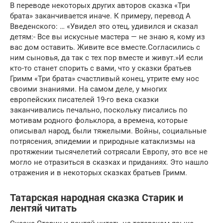
В переводе некоторых других авторов сказка «Три
брата» заканчивается иначе. К примеру, перевод А
Введенского: … «Увидел это отец, удивился и сказал
детям:- Все вы искусные мастера — не знаю я, кому из
вас дом оставить. Живите все вместе.Согласились с
ним сыновья, да так с тех пор вместе и живут.»И если
кто-то станет спорить с вами, что у сказки братьев
Гримм «Три брата» счастливый конец, утрите ему нос
своими знаниями. На самом деле, у многих
европейских писателей 19-го века сказки
заканчивались печально, поскольку писались по
мотивам родного фольклора, а времена, которые
описывал народ, были тяжелыми. Войны, социальные
потрясения, эпидемии и природные катаклизмы на
протяжении тысячелетий сотрясали Европу, это все не
могло не отразиться в сказках и приданиях. Это нашло
отражения и в некоторых сказках братьев Гримм.
Татарская народная сказка Старик и
лентяй читать