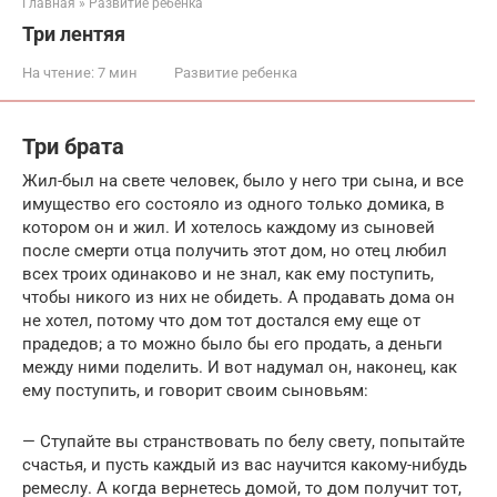
Главная
»
Развитие ребенка
Три лентяя
На чтение:
7 мин
Развитие ребенка
Три брата
Жил-был на свете человек, было у него три сына, и все
имущество его состояло из одного только домика, в
котором он и жил. И хотелось каждому из сыновей
после смерти отца получить этот дом, но отец любил
всех троих одинаково и не знал, как ему поступить,
чтобы никого из них не обидеть. А продавать дома он
не хотел, потому что дом тот достался ему еще от
прадедов; а то можно было бы его продать, а деньги
между ними поделить. И вот надумал он, наконец, как
ему поступить, и говорит своим сыновьям:
— Ступайте вы странствовать по белу свету, попытайте
счастья, и пусть каждый из вас научится какому-нибудь
ремеслу. А когда вернетесь домой, то дом получит тот,